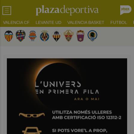
VALENCIA CF
LEVANTE UD
VALENCIA BASKET
FUTBOL