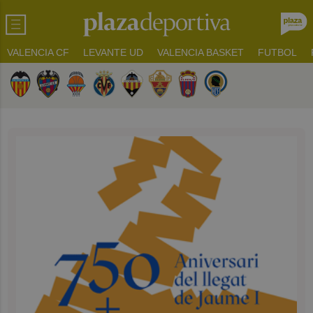
VALENCIA CF
LEVANTE UD
VALENCIA BASKET
FUTBOL