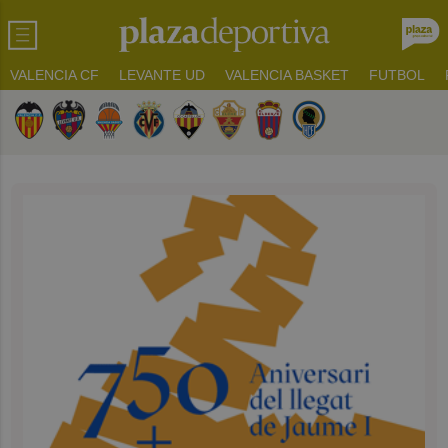
VALENCIA CF
LEVANTE UD
VALENCIA BASKET
FUTBOL