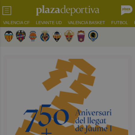
VALENCIA CF
LEVANTE UD
VALENCIA BASKET
FUTBOL