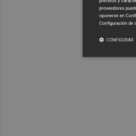
precisos y caracte
proveedores pueden
oponerse en
Confi
Configuración de 
CONFIGURAR