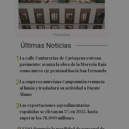
Últimas Noticias
1
La calle Cantarerías de Cartagena estrena
pavimento: avanza la obra de la Morería Baja
como nuevo eje peatonal hacia San Fernando
2
La empresa murciana Campounión renuncia
al limón y trasladará su actividad a Fuente
Álamo
3
Las exportaciones agroalimentarias
españolas se elevan un 3% en 2025, hasta
superar los 78.000 millones
CCOO denuncia la movilidad de personal de