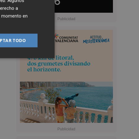
 web. Algunos
derecho a
ier momento en
PTAR TODO