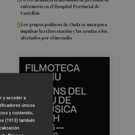
4
enfermería en el Hospital Provincial de
Castellón
5
Los grupos políticos de Onda se unen para
impulsar la reforestación y las ayudas a los
afectados por el incendio
r y acceder a
tificadores únicos
cios y contenido,
os (1913)
también
calización