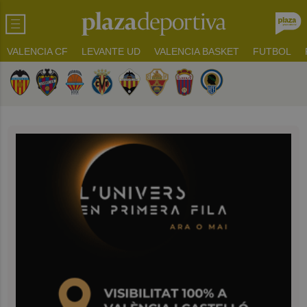
VALENCIA CF
LEVANTE UD
VALENCIA BASKET
FUTBOL