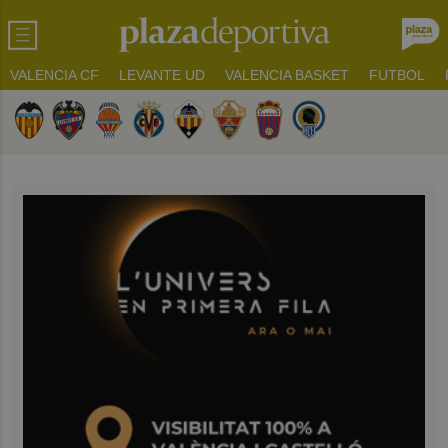
VALENCIA CF
LEVANTE UD
VALENCIA BASKET
FUTBOL