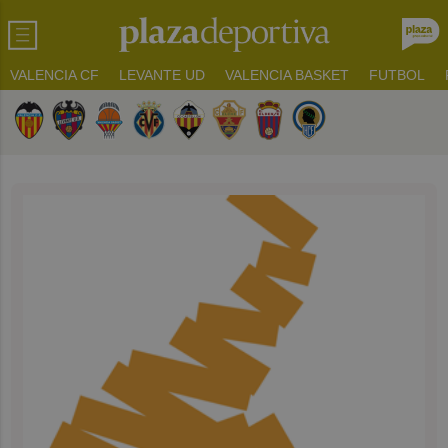
VALENCIA CF
LEVANTE UD
VALENCIA BASKET
FUTBOL