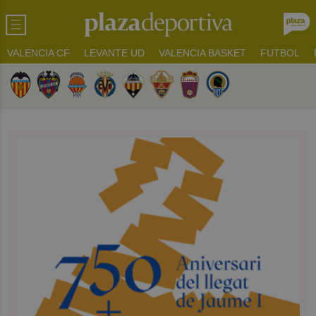
VALENCIA CF
LEVANTE UD
VALENCIA BASKET
FUTBOL