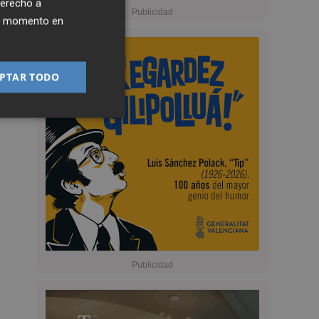
derecho a
ier momento en
PTAR TODO