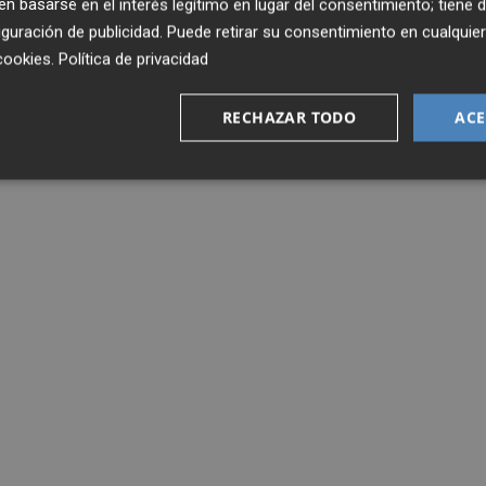
 basarse en el interés legítimo en lugar del consentimiento; tiene 
guración de publicidad
. Puede retirar su consentimiento en cualqu
cookies
.
Política de privacidad
RECHAZAR TODO
ACE