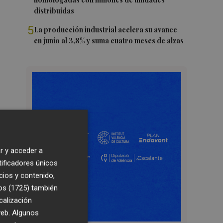
distribuidas
5
La producción industrial acelera su avance
en junio al 3,8% y suma cuatro meses de alzas
r y acceder a
tificadores únicos
cios y contenido,
os (1725)
también
calización
 web. Algunos