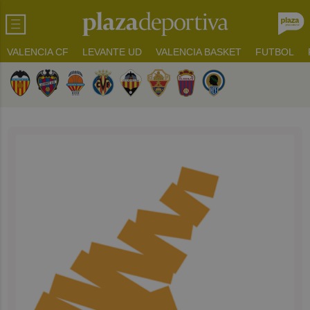
VALENCIA CF
LEVANTE UD
VALENCIA BASKET
FUTBOL