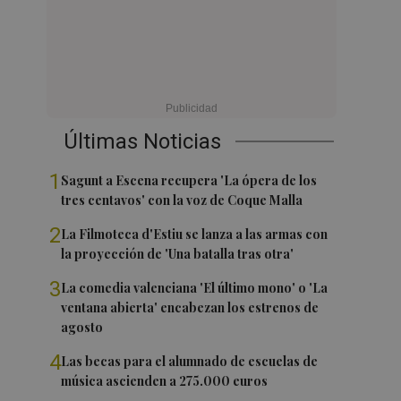
Últimas Noticias
1
Sagunt a Escena recupera 'La ópera de los
tres centavos' con la voz de Coque Malla
2
La Filmoteca d'Estiu se lanza a las armas con
la proyección de 'Una batalla tras otra'
3
La comedia valenciana 'El último mono' o 'La
ventana abierta' encabezan los estrenos de
agosto
4
Las becas para el alumnado de escuelas de
música ascienden a 275.000 euros