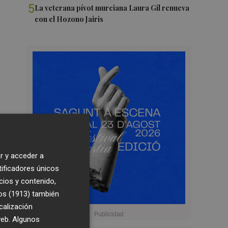
5
La veterana pívot murciana Laura Gil renueva
con el Hozono Jairis
r y acceder a
tificadores únicos
cios y contenido,
os (1913)
también
calización
 web. Algunos