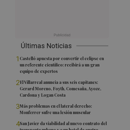
Últimas Noticias
1
Castelló apuesta por convertir el eclipse en
un referente científico: recibirá a un gran
equipo de expertos
2
El Villarreal anuncia a sus seis capitanes:
Gerard Moreno, Foyth, Comesaña, Ayoze,
Cardona y Logan Costa
3
Más problemas en el lateral derecho:
Monferrer sufre una lesión muscular
4
San Javier da viabilidad al nuevo contrato del
transporte urbano y a un hotel de cuatro