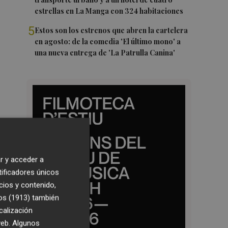
estrellas en La Manga con 324 habitaciones
5
Estos son los estrenos que abren la cartelera
en agosto: de la comedia 'El último mono' a
una nueva entrega de 'La Patrulla Canina'
r y acceder a
tificadores únicos
cios y contenido,
os (1913)
también
calización
 web. Algunos