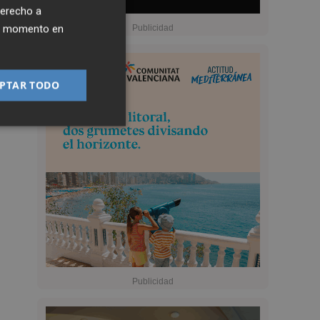
derecho a
ier momento en
PTAR TODO