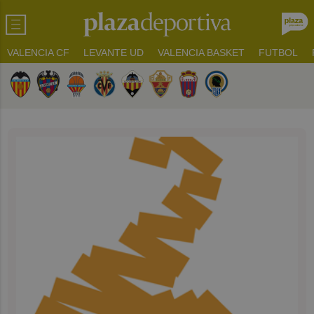
VALENCIA CF
LEVANTE UD
VALENCIA BASKET
FUTBOL