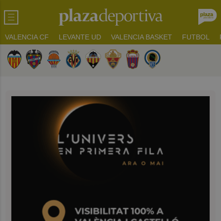
VALENCIA CF
LEVANTE UD
VALENCIA BASKET
FUTBOL