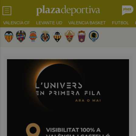
VALENCIA CF
LEVANTE UD
VALENCIA BASKET
FUTBOL