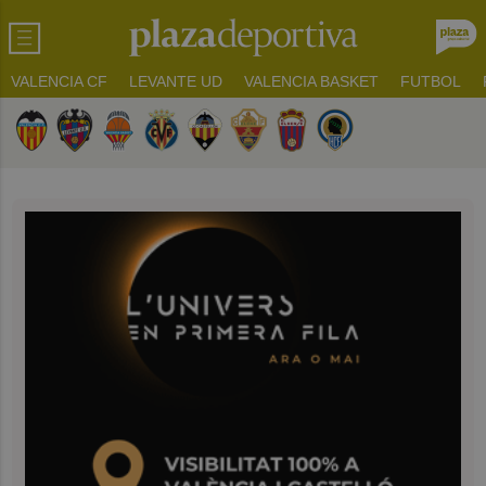
VALENCIA CF
LEVANTE UD
VALENCIA BASKET
FUTBOL