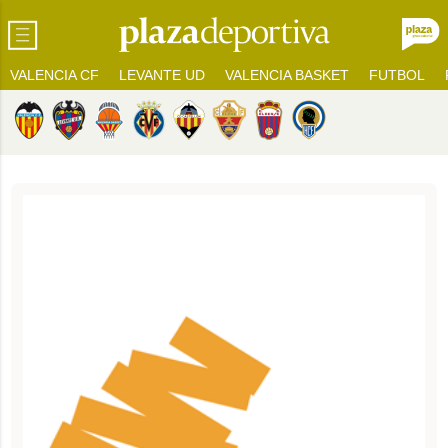
VALENCIA CF
LEVANTE UD
VALENCIA BASKET
FUTBOL