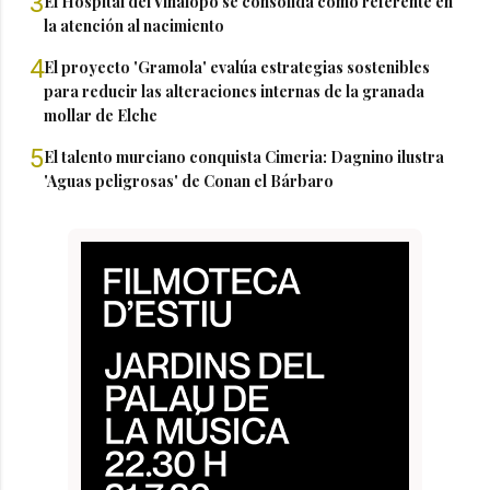
3
El Hospital del Vinalopó se consolida como referente en
la atención al nacimiento
4
El proyecto 'Gramola' evalúa estrategias sostenibles
para reducir las alteraciones internas de la granada
mollar de Elche
5
El talento murciano conquista Cimeria: Dagnino ilustra
'Aguas peligrosas' de Conan el Bárbaro