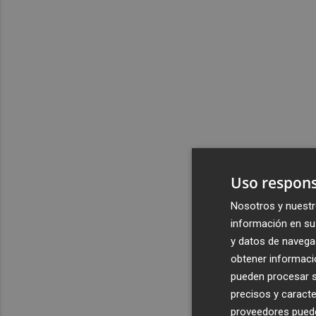
Uso respons
Nosotros y nuestr
información en su 
y datos de navega
obtener informació
pueden procesar su
precisos y caracte
proveedores pueden