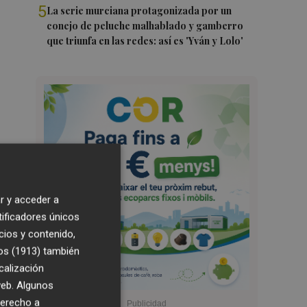
5
La serie murciana protagonizada por un
conejo de peluche malhablado y gamberro
que triunfa en las redes: así es 'Yván y Lolo'
r y acceder a
tificadores únicos
cios y contenido,
os (1913)
también
calización
 web. Algunos
derecho a