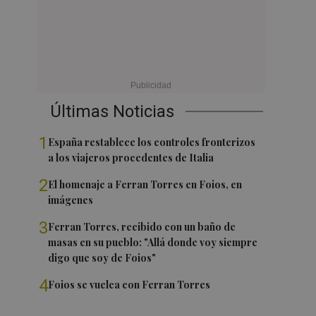
Últimas Noticias
1
España restablece los controles fronterizos
a los viajeros procedentes de Italia
2
El homenaje a Ferran Torres en Foios, en
imágenes
3
Ferran Torres, recibido con un baño de
masas en su pueblo: "Allá donde voy siempre
digo que soy de Foios"
4
Foios se vuelca con Ferran Torres