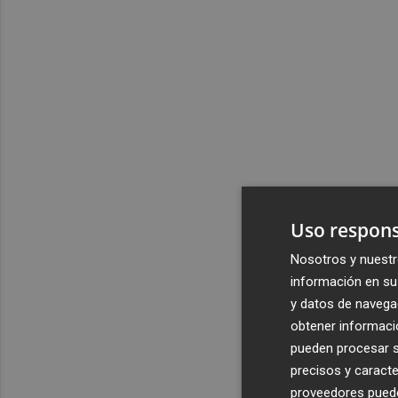
Uso respons
Nosotros y nuestr
información en su 
y datos de navega
obtener informació
pueden procesar su
precisos y caracte
proveedores pueden