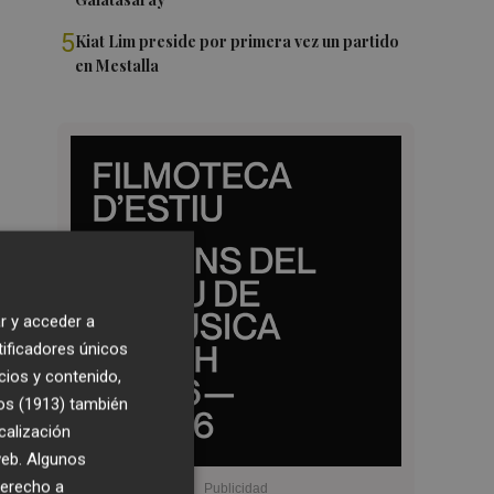
5
Kiat Lim preside por primera vez un partido
en Mestalla
r y acceder a
tificadores únicos
cios y contenido,
os (1913)
también
calización
 web. Algunos
derecho a