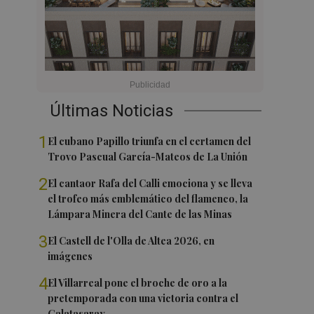
Últimas Noticias
1
El cubano Papillo triunfa en el certamen del
Trovo Pascual García-Mateos de La Unión
2
El cantaor Rafa del Calli emociona y se lleva
el trofeo más emblemático del flamenco, la
Lámpara Minera del Cante de las Minas
3
El Castell de l'Olla de Altea 2026, en
imágenes
4
El Villarreal pone el broche de oro a la
pretemporada con una victoria contra el
Galatasaray