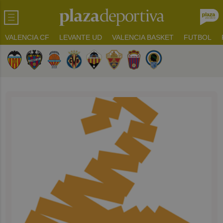
VALENCIA CF
LEVANTE UD
VALENCIA BASKET
FUTBOL