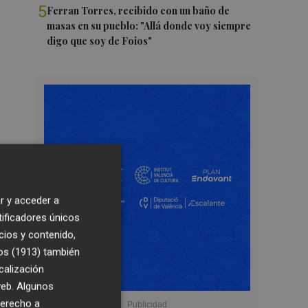
5
Ferran Torres, recibido con un baño de
masas en su pueblo: "Allá donde voy siempre
digo que soy de Foios"
r y acceder a
tificadores únicos
cios y contenido,
os (1913)
también
calización
 web. Algunos
derecho a