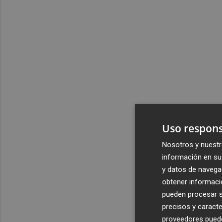
Uso respons
Nosotros y nuestr
información en su 
y datos de navega
obtener informació
pueden procesar su
precisos y caracte
proveedores pueden