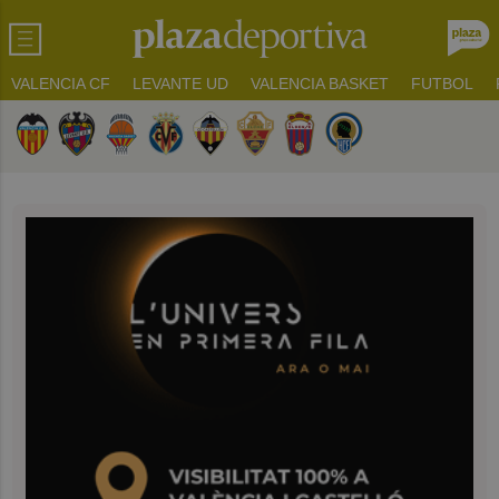
VALENCIA CF
LEVANTE UD
VALENCIA BASKET
FUTBOL