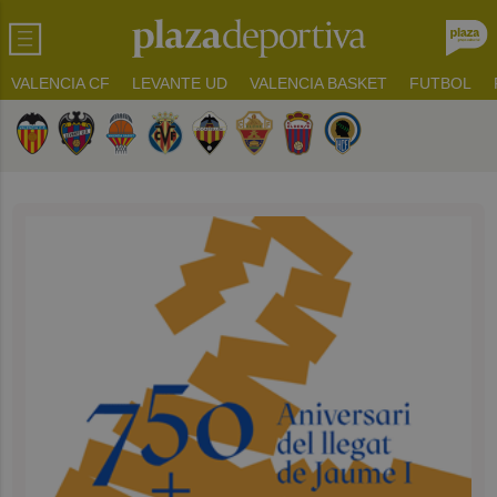
VALENCIA CF
LEVANTE UD
VALENCIA BASKET
FUTBOL