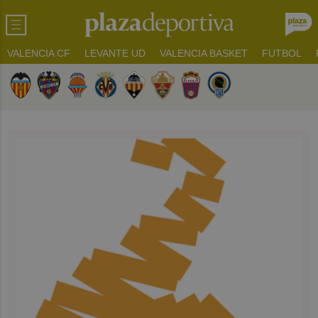
VALENCIA CF
LEVANTE UD
VALENCIA BASKET
FUTBOL