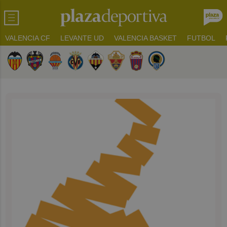
VALENCIA CF
LEVANTE UD
VALENCIA BASKET
FUTBOL