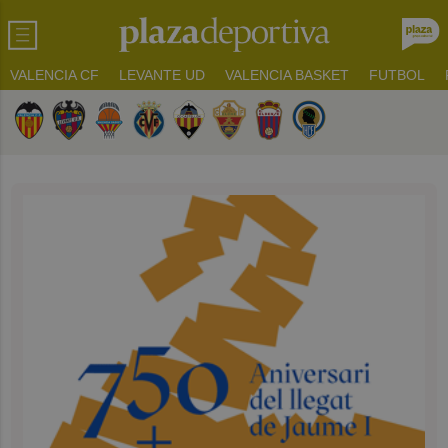
VALENCIA CF
LEVANTE UD
VALENCIA BASKET
FUTBOL