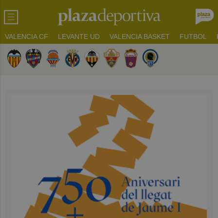
VALENCIA CF
LEVANTE UD
VALENCIA BASKET
FUTBOL