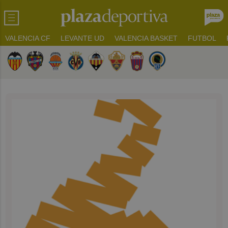
VALENCIA CF
LEVANTE UD
VALENCIA BASKET
FUTBOL