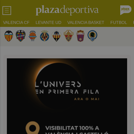
VALENCIA CF
LEVANTE UD
VALENCIA BASKET
FUTBOL