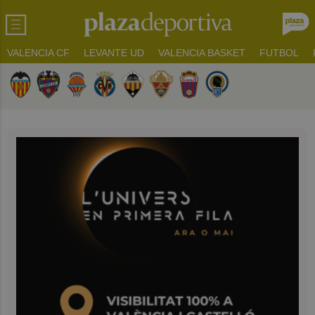
VALENCIA CF
LEVANTE UD
VALENCIA BASKET
FUTBOL