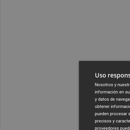
Uso respons
Nosotros y nuestr
información en su 
y datos de navega
obtener informació
pueden procesar su
precisos y caracte
proveedores pueden