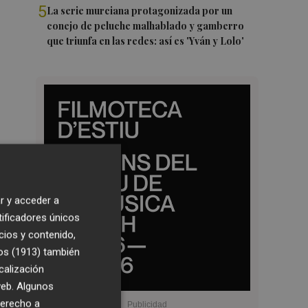
5
La serie murciana protagonizada por un
conejo de peluche malhablado y gamberro
que triunfa en las redes: así es 'Yván y Lolo'
r y acceder a
tificadores únicos
cios y contenido,
os (1913)
también
calización
 web. Algunos
derecho a