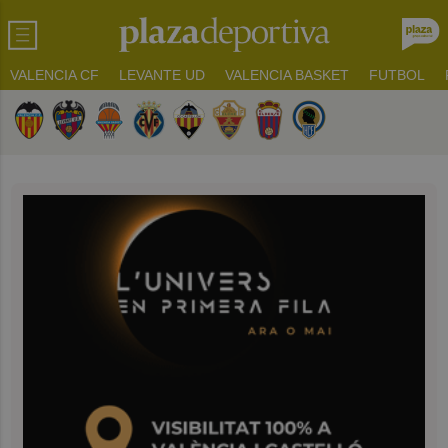
VALENCIA CF
LEVANTE UD
VALENCIA BASKET
FUTBOL