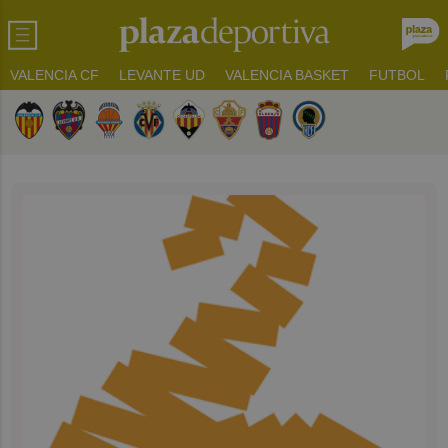
VALENCIA CF
LEVANTE UD
VALENCIA BASKET
FUTBOL