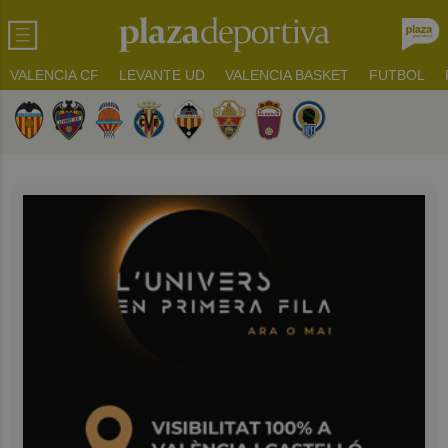
VALENCIA CF
LEVANTE UD
VALENCIA BASKET
FUTBOL