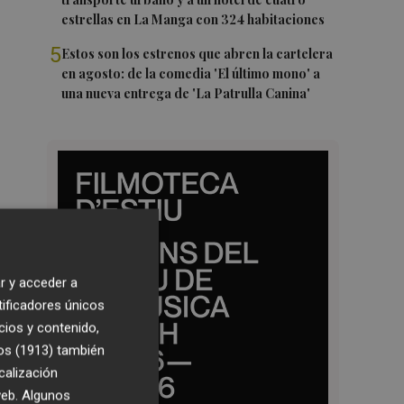
estrellas en La Manga con 324 habitaciones
5
Estos son los estrenos que abren la cartelera
en agosto: de la comedia 'El último mono' a
una nueva entrega de 'La Patrulla Canina'
r y acceder a
tificadores únicos
cios y contenido,
os (1913)
también
calización
 web. Algunos