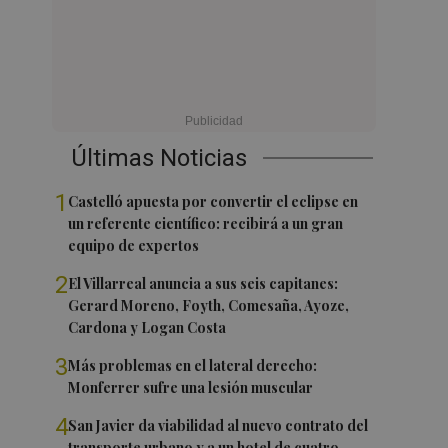
Últimas Noticias
1
Castelló apuesta por convertir el eclipse en
un referente científico: recibirá a un gran
equipo de expertos
2
El Villarreal anuncia a sus seis capitanes:
Gerard Moreno, Foyth, Comesaña, Ayoze,
Cardona y Logan Costa
3
Más problemas en el lateral derecho:
Monferrer sufre una lesión muscular
4
San Javier da viabilidad al nuevo contrato del
transporte urbano y a un hotel de cuatro