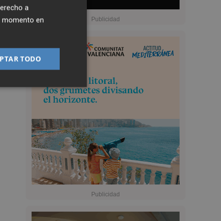
derecho a
ier momento en
PTAR TODO