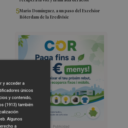
5
Mario Domínguez, a un paso del Excelsior
Róterdam de la Eredivisie
r y acceder a
tificadores únicos
cios y contenido,
os (1913)
también
calización
 web. Algunos
derecho a