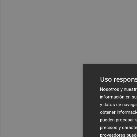
Uso respons
Nosotros y nuestr
información en su 
y datos de navega
obtener informació
pueden procesar su
precisos y caracte
proveedores pueden