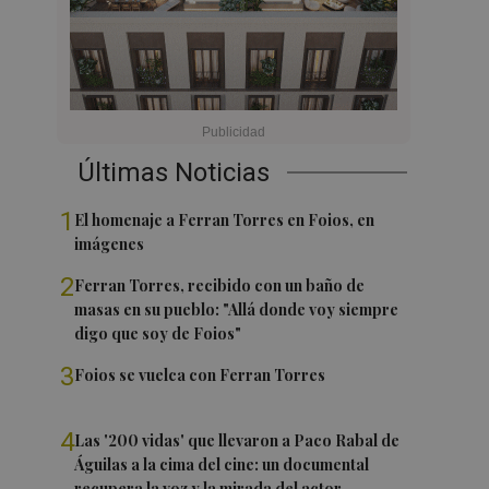
Últimas Noticias
1
El homenaje a Ferran Torres en Foios, en
imágenes
2
Ferran Torres, recibido con un baño de
masas en su pueblo: "Allá donde voy siempre
digo que soy de Foios"
3
Foios se vuelca con Ferran Torres
4
Las '200 vidas' que llevaron a Paco Rabal de
Águilas a la cima del cine: un documental
recupera la voz y la mirada del actor