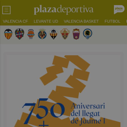
VALENCIA CF
LEVANTE UD
VALENCIA BASKET
FUTBOL