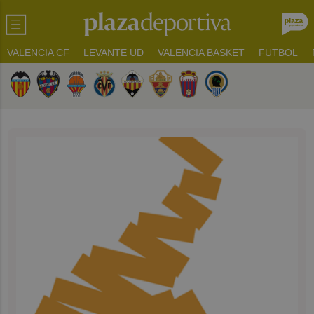
VALENCIA CF
LEVANTE UD
VALENCIA BASKET
FUTBOL