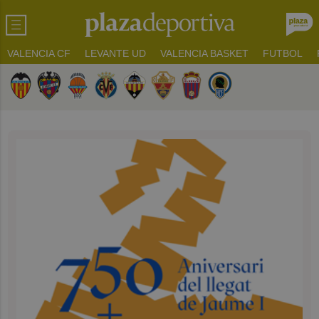
VALENCIA CF
LEVANTE UD
VALENCIA BASKET
FUTBOL