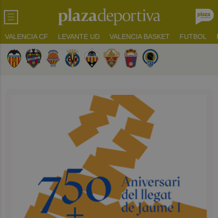
VALENCIA CF
LEVANTE UD
VALENCIA BASKET
FUTBOL