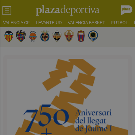
VALENCIA CF
LEVANTE UD
VALENCIA BASKET
FUTBOL