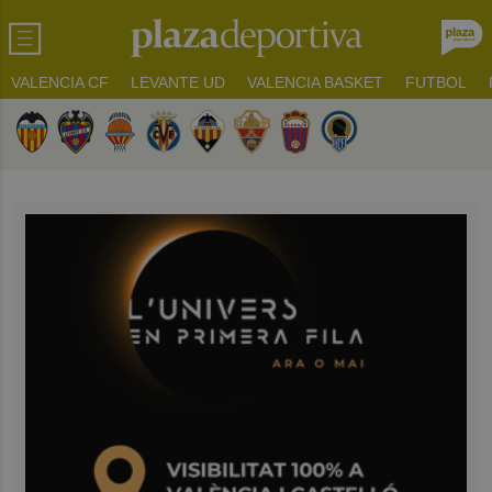
VALENCIA CF
LEVANTE UD
VALENCIA BASKET
FUTBOL