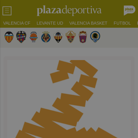
VALENCIA CF
LEVANTE UD
VALENCIA BASKET
FUTBOL