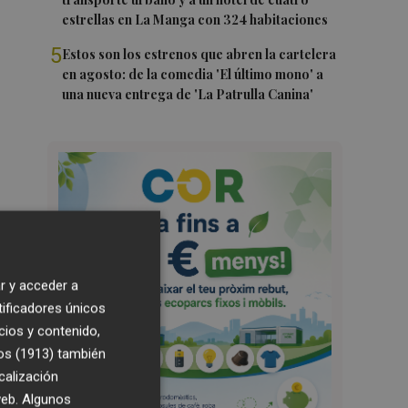
estrellas en La Manga con 324 habitaciones
5
Estos son los estrenos que abren la cartelera
en agosto: de la comedia 'El último mono' a
una nueva entrega de 'La Patrulla Canina'
r y acceder a
tificadores únicos
cios y contenido,
os (1913)
también
calización
 web. Algunos