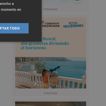
derecho a
ier momento en
PTAR TODO