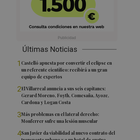
Últimas Noticias
1
Castelló apuesta por convertir el eclipse en
un referente científico: recibirá a un gran
equipo de expertos
2
El Villarreal anuncia a sus seis capitanes:
Gerard Moreno, Foyth, Comesaña, Ayoze,
Cardona y Logan Costa
3
Más problemas en el lateral derecho:
Monferrer sufre una lesión muscular
4
San Javier da viabilidad al nuevo contrato del
transporte urbano y a un hotel de cuatro