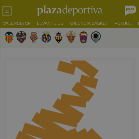
VALENCIA CF
LEVANTE UD
VALENCIA BASKET
FUTBOL