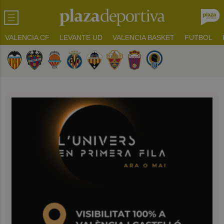
VALENCIA CF
LEVANTE UD
VALENCIA BASKET
FUTBOL