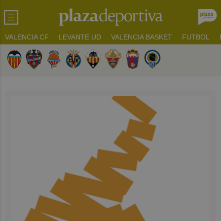
VALENCIA CF
LEVANTE UD
VALENCIA BASKET
FUTBOL