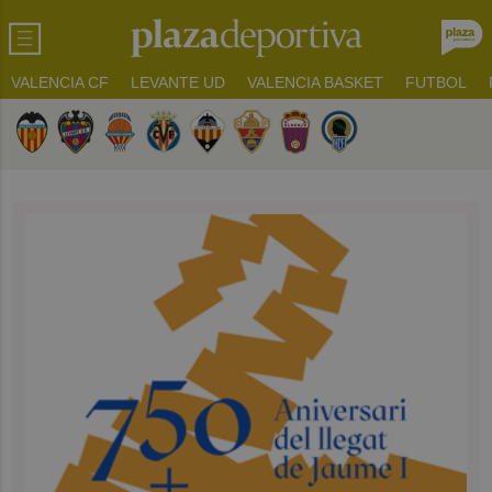
VALENCIA CF
LEVANTE UD
VALENCIA BASKET
FUTBOL