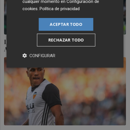
cualquier momento en
Configuración de
cookies
.
Política de privacidad
ACEPTAR TODO
RECHAZAR TODO
Los centros laterales son el gran talón de
Aquiles de la defensa del Valencia CF
CONFIGURAR