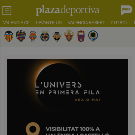
VALENCIA CF
LEVANTE UD
VALENCIA BASKET
FUTBOL