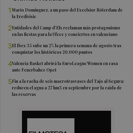
1
Mario Domínguez, a un paso del Excelsior Róterdam de
la Eredivisie
2
Entidades del Camp d'Elx reclaman más protagonismo
en las fiestas para la Ufece y conciertos en valenciano
3
El Ibex 35 sube un 2% la primera semana de agosto tras
conquistar los históricos 20.000 puntos
4
Valencia Basket abrirá la EuroLeague Women en casa
ante Fenerbahce Opet
5
Fin a la racha de seis macrotrasvases del Tajo al Segura:
reducen el agua a 27 hm3 en septiembre por la caída de
las reservas